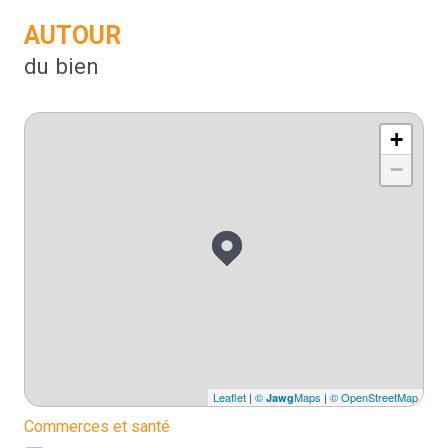
AUTOUR
du bien
+
−
Leaflet
|
©
Maps
|
© OpenStreetMap
Jawg
Commerces et santé