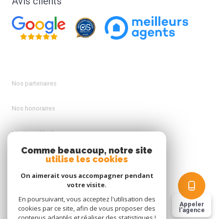
Avis clients
Nos partenaires
Nos honoraires
Mentions légales
Comme beaucoup, notre site
utilise les cookies
Admin
On aimerait vous accompagner pendant
Politique RGPD
votre visite.
En poursuivant, vous acceptez l'utilisation des
Appeler
cookies par ce site, afin de vous proposer des
Cookies
l'agence
contenus adaptés et réaliser des statistiques !