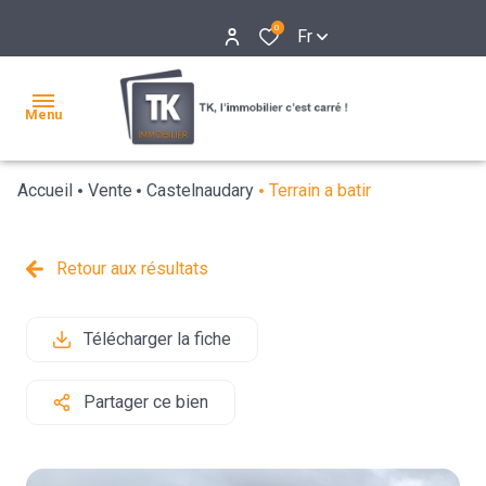
0
Fr
Menu
Accueil
Vente
Castelnaudary
Terrain a batir
accueil
acheter
Retour aux résultats
bien
bien à
gestion
nos
à la
la
locative
services
louer
Télécharger la fiche
vente
location
syndic de
informations
gestion
recherche
votre
copropriétés
légales
Partager ce bien
détaillée
recherche
l'agence
nos
honoraires
estimation