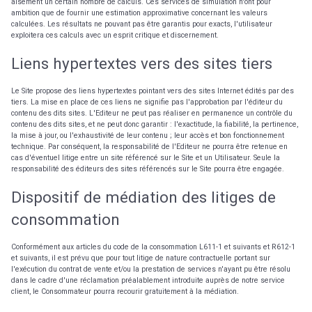
aisément un certain nombre de calculs. Ces services de simulation n'ont pour
ambition que de fournir une estimation approximative concernant les valeurs
calculées. Les résultats ne pouvant pas être garantis pour exacts, l'utilisateur
exploitera ces calculs avec un esprit critique et discernement.
Liens hypertextes vers des sites tiers
Le Site propose des liens hypertextes pointant vers des sites Internet édités par des
tiers. La mise en place de ces liens ne signifie pas l'approbation par l'éditeur du
contenu des dits sites. L'Editeur ne peut pas réaliser en permanence un contrôle du
contenu des dits sites, et ne peut donc garantir : l'exactitude, la fiabilité, la pertinence,
la mise à jour, ou l'exhaustivité de leur contenu ; leur accès et bon fonctionnement
technique. Par conséquent, la responsabilité de l'Editeur ne pourra être retenue en
cas d'éventuel litige entre un site référencé sur le Site et un Utilisateur. Seule la
responsabilité des éditeurs des sites référencés sur le Site pourra être engagée.
Dispositif de médiation des litiges de
consommation
Conformément aux articles du code de la consommation L611-1 et suivants et R612-1
et suivants, il est prévu que pour tout litige de nature contractuelle portant sur
l'exécution du contrat de vente et/ou la prestation de services n'ayant pu être résolu
dans le cadre d'une réclamation préalablement introduite auprès de notre service
client, le Consommateur pourra recourir gratuitement à la médiation.