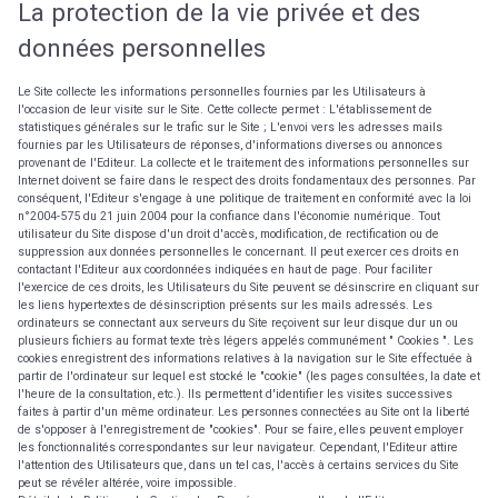
La protection de la vie privée et des
données personnelles
Le Site collecte les informations personnelles fournies par les Utilisateurs à
l'occasion de leur visite sur le Site. Cette collecte permet : L'établissement de
statistiques générales sur le trafic sur le Site ; L'envoi vers les adresses mails
fournies par les Utilisateurs de réponses, d'informations diverses ou annonces
provenant de l'Editeur. La collecte et le traitement des informations personnelles sur
Internet doivent se faire dans le respect des droits fondamentaux des personnes. Par
conséquent, l'Editeur s'engage à une politique de traitement en conformité avec la loi
n°2004-575 du 21 juin 2004 pour la confiance dans l'économie numérique. Tout
utilisateur du Site dispose d'un droit d'accès, modification, de rectification ou de
suppression aux données personnelles le concernant. Il peut exercer ces droits en
contactant l'Editeur aux coordonnées indiquées en haut de page. Pour faciliter
l'exercice de ces droits, les Utilisateurs du Site peuvent se désinscrire en cliquant sur
les liens hypertextes de désinscription présents sur les mails adressés. Les
ordinateurs se connectant aux serveurs du Site reçoivent sur leur disque dur un ou
plusieurs fichiers au format texte très légers appelés communément " Cookies ". Les
cookies enregistrent des informations relatives à la navigation sur le Site effectuée à
partir de l'ordinateur sur lequel est stocké le "cookie" (les pages consultées, la date et
l'heure de la consultation, etc.). Ils permettent d'identifier les visites successives
faites à partir d'un même ordinateur. Les personnes connectées au Site ont la liberté
de s'opposer à l'enregistrement de "cookies". Pour se faire, elles peuvent employer
les fonctionnalités correspondantes sur leur navigateur. Cependant, l'Editeur attire
l'attention des Utilisateurs que, dans un tel cas, l'accès à certains services du Site
peut se révéler altérée, voire impossible.