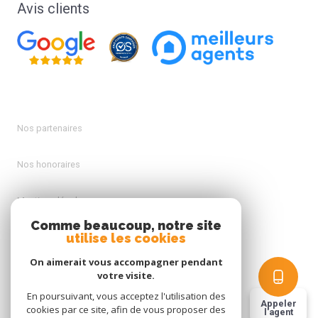
Avis clients
Nos partenaires
Nos honoraires
Mentions légales
Comme beaucoup, notre site
utilise les cookies
Admin
On aimerait vous accompagner pendant
Politique RGPD
votre visite.
En poursuivant, vous acceptez l'utilisation des
Appeler
cookies par ce site, afin de vous proposer des
Cookies
l'agent