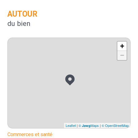
AUTOUR
du bien
+
−
Leaflet
|
©
Maps
|
© OpenStreetMap
Jawg
Commerces et santé