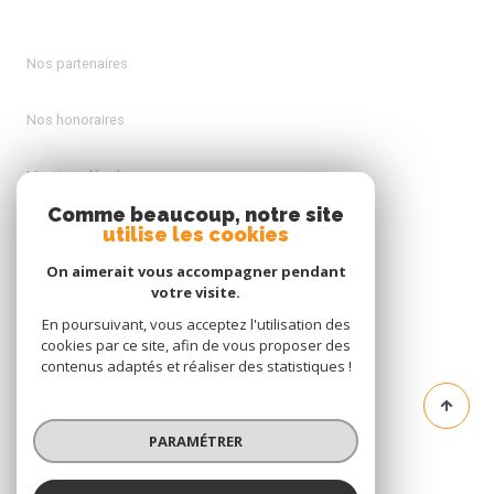
Nos partenaires
Nos honoraires
Mentions légales
Comme beaucoup, notre site
utilise les cookies
Admin
On aimerait vous accompagner pendant
Politique RGPD
votre visite.
En poursuivant, vous acceptez l'utilisation des
cookies par ce site, afin de vous proposer des
Cookies
contenus adaptés et réaliser des statistiques !
© 2026 | Tous droits réservés
PARAMÉTRER