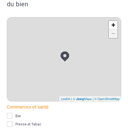
du bien
+
−
Leaflet
|
©
Maps
|
© OpenStreetMap
Jawg
Commerces et santé
Bar
Presse et Tabac