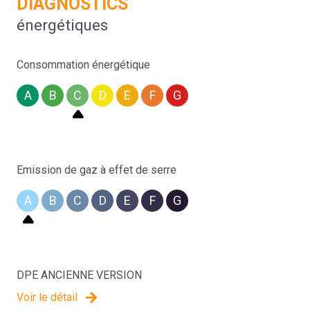
DIAGNOSTICS
énergétiques
Consommation énergétique
A
B
C
D
E
F
G
Emission de gaz à effet de serre
A
B
C
D
E
F
G
DPE ANCIENNE VERSION
Voir le détail