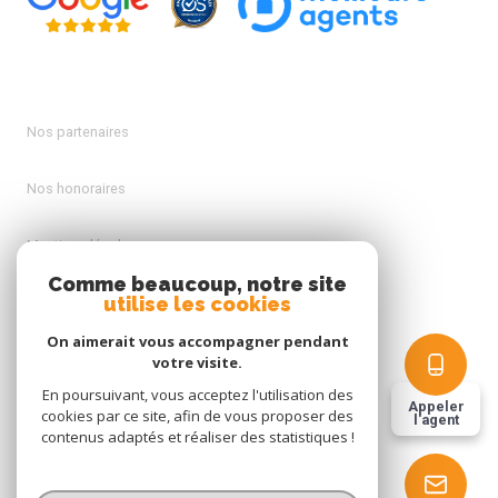
Nos partenaires
Nos honoraires
Mentions légales
Comme beaucoup, notre site
utilise les cookies
Admin
On aimerait vous accompagner pendant
Politique RGPD
votre visite.
En poursuivant, vous acceptez l'utilisation des
Appeler
cookies par ce site, afin de vous proposer des
Cookies
l'agent
contenus adaptés et réaliser des statistiques !
© 2026 | Tous droits réservés