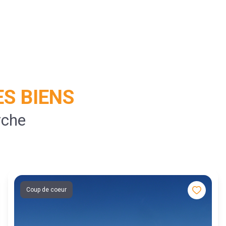
S BIENS
rche
Coup de coeur