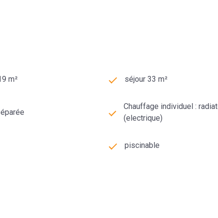
319 m²
séjour 33 m²
Chauffage individuel : radia
séparée
(electrique)
piscinable