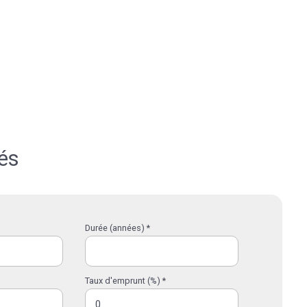
és
Durée (années) *
Taux d'emprunt (%) *