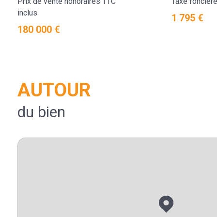
Prix de vente honoraires TTC
Taxe foncière
inclus
1 795 €
180 000 €
AUTOUR
du bien