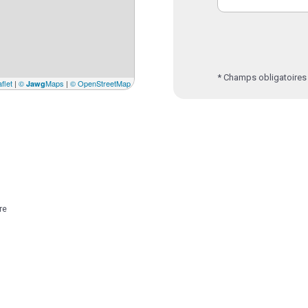
* Champs obligatoires
flet
|
©
Maps
|
© OpenStreetMap
Jawg
re