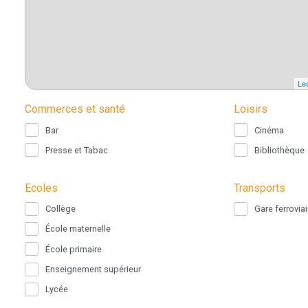
Lea
Commerces et santé
Loisirs
Bar
Cinéma
Presse et Tabac
Bibliothèque
Ecoles
Transports
Collège
Gare ferroviai
École maternelle
École primaire
Enseignement supérieur
Lycée