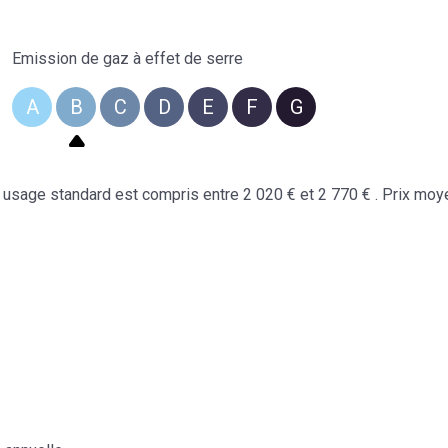
Emission de gaz à effet de serre
A
B
C
D
E
F
G
usage standard est compris entre 2 020 € et 2 770 € . Prix mo