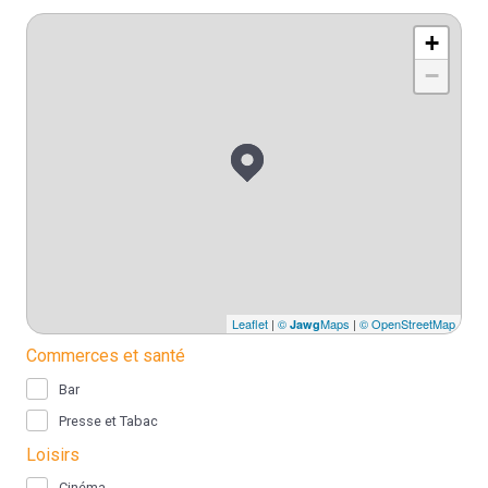
+
−
Leaflet
|
©
Maps
|
© OpenStreetMap
Jawg
Commerces et santé
Bar
Presse et Tabac
Loisirs
Cinéma