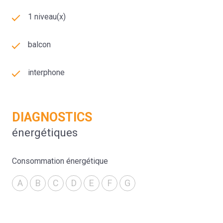
1 niveau(x)
balcon
interphone
DIAGNOSTICS
énergétiques
Consommation énergétique
A
B
C
D
E
F
G