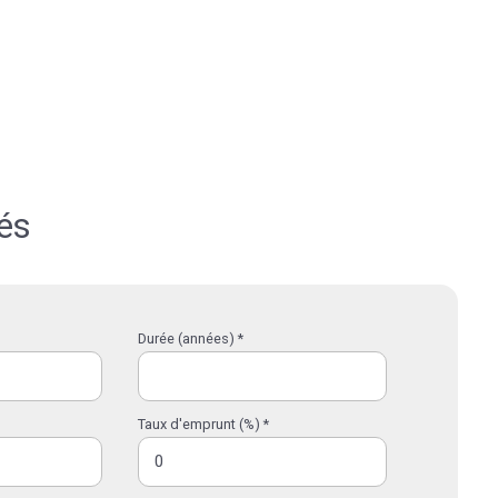
és
Durée (années) *
Taux d'emprunt (%) *