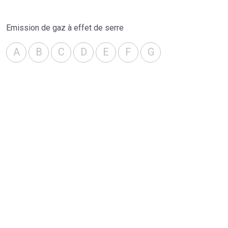
Emission de gaz à effet de serre
A
B
C
D
E
F
G