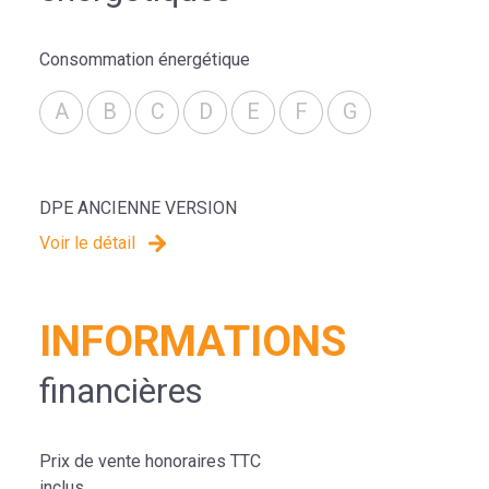
Consommation énergétique
A
B
C
D
E
F
G
DPE ANCIENNE VERSION
Voir le détail
INFORMATIONS
financières
Prix de vente honoraires TTC
inclus