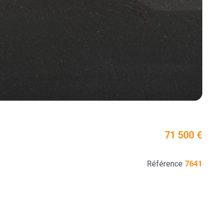
71 500 €
Référence
7641