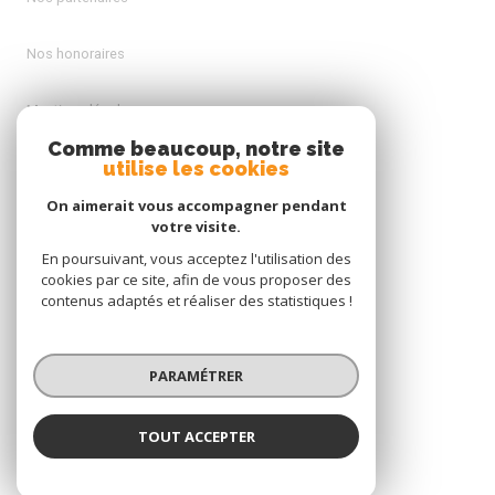
Nos honoraires
Mentions légales
Comme beaucoup, notre site
utilise les cookies
Admin
On aimerait vous accompagner pendant
Politique RGPD
votre visite.
En poursuivant, vous acceptez l'utilisation des
cookies par ce site, afin de vous proposer des
Cookies
contenus adaptés et réaliser des statistiques !
© 2026 | Tous droits réservés
PARAMÉTRER
Réalisé par
TOUT ACCEPTER