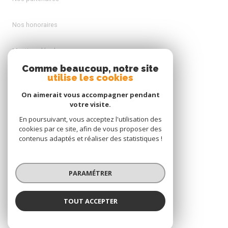
Nos honoraires
Mentions légales
Comme beaucoup, notre site
utilise les cookies
Admin
On aimerait vous accompagner pendant
Politique RGPD
votre visite.
En poursuivant, vous acceptez l'utilisation des
cookies par ce site, afin de vous proposer des
Cookies
contenus adaptés et réaliser des statistiques !
© 2026 | Tous droits réservés
PARAMÉTRER
Réalisé par
TOUT ACCEPTER