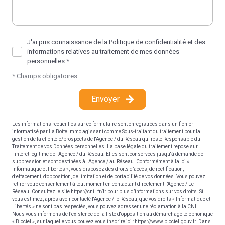
J'ai pris connaissance de la Politique de confidentialité et des
informations relatives au traitement de mes données
personnelles *
* Champs obligatoires
Envoyer
Les informations recueillies sur ce formulaire sont enregistrées dans un fichier
informatisé par La Boite Immo agissant comme Sous-traitant du traitement pour la
gestion de la clientèle/prospects de l'Agence / du Réseau qui reste Responsable du
Traitement de vos Données personnelles. La base légale du traitement repose sur
l'intérêt légitime de l'Agence / du Réseau. Elles sont conservées jusqu'à demande de
suppression et sont destinées à l'Agence / au Réseau. Conformément à la loi «
informatique et libertés », vous disposez des droits d’accès, de rectification,
d’effacement, d’opposition, de limitation et de portabilité de vos données. Vous pouvez
retirer votre consentement à tout moment en contactant directement l’Agence / Le
Réseau. Consultez le site
https://cnil.fr/fr
pour plus d’informations sur vos droits. Si
vous estimez, après avoir contacté l'Agence / le Réseau, que vos droits « Informatique et
Libertés » ne sont pas respectés, vous pouvez adresser une réclamation à la CNIL.
Nous vous informons de l’existence de la liste d'opposition au démarchage téléphonique
« Bloctel », sur laquelle vous pouvez vous inscrire ici :
https://www.bloctel.gouv.fr
. Dans