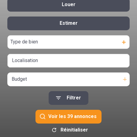
Louer
De l'ancien
contact
Estimer
à l'année
De l'immo pro
Type de bien
Budget
Filtrer
Voir les
39
annonces
Réinitialiser