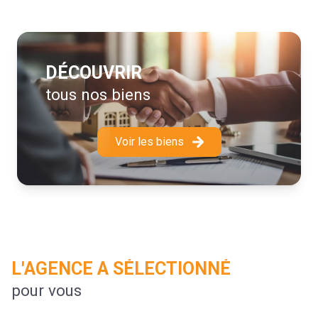
S'appuyant sur une équipe jeune, performante, disponible
et réactive, L'Agence TK IMMOBILIER s'est développée
dans le Lauragais à Castelnaudary et ses environs. De
par son expérience, dans plusieurs domaines de
DÉCOUVRIR
compétences, nous vous accompagnerons en
tous nos biens
Transaction, Location, Vente, ainsi que pour la Gestion
locative ou le Syndic de copropriété. Nous protégeons
votre investissement.
Voir les biens
Vendre, louer, gérer un appartement, une maison, une
copropriété, est une affaire d’expert et notre rôle
d’accomplir ces tâches avec professionnalisme dans le
respect des dispositions légales. Nos conseillers
restent à votre service et assurent leur devoir de conseil
dans le profond respect de notre code d’Éthique.
L'AGENCE A SÉLECTIONNÉ
pour vous