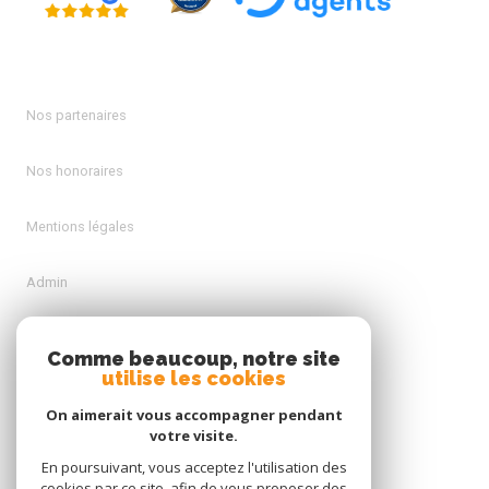
Nos partenaires
Nos honoraires
Mentions légales
Admin
Politique RGPD
Comme beaucoup, notre site
utilise les cookies
Cookies
On aimerait vous accompagner pendant
votre visite.
En poursuivant, vous acceptez l'utilisation des
© 2026 | Tous droits réservés
cookies par ce site, afin de vous proposer des