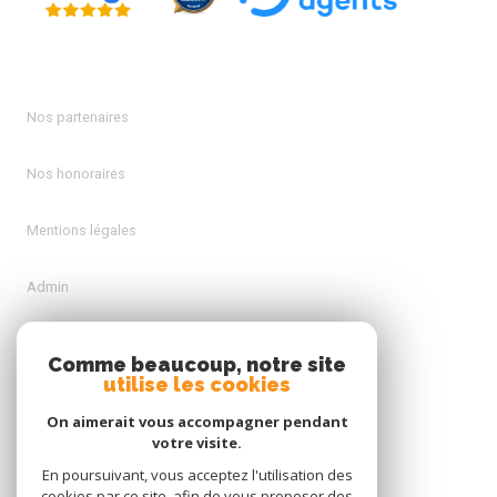
Nos partenaires
Nos honoraires
Mentions légales
Admin
Politique RGPD
Comme beaucoup, notre site
utilise les cookies
Cookies
On aimerait vous accompagner pendant
votre visite.
En poursuivant, vous acceptez l'utilisation des
© 2026 | Tous droits réservés
cookies par ce site, afin de vous proposer des