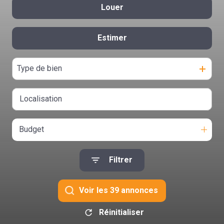
Louer
De l'ancien
contact
Estimer
à l'année
De l'immo pro
Type de bien
Budget
Filtrer
Voir les
39
annonces
Réinitialiser