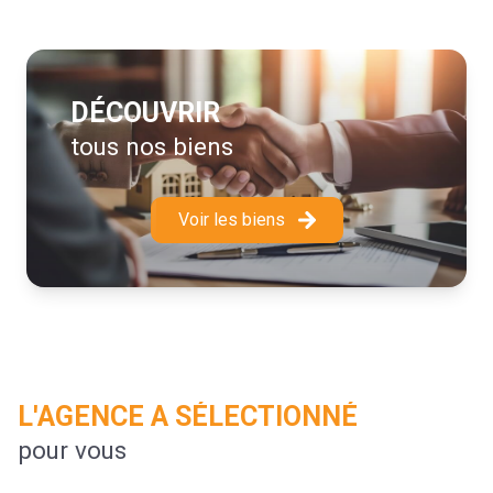
S'appuyant sur une équipe jeune, performante, disponible
et réactive, L'Agence TK IMMOBILIER s'est développée
dans le Lauragais à Castelnaudary et ses environs. De
par son expérience, dans plusieurs domaines de
DÉCOUVRIR
compétences, nous vous accompagnerons en
tous nos biens
Transaction, Location, Vente, ainsi que pour la Gestion
locative ou le Syndic de copropriété. Nous protégeons
votre investissement.
Voir les biens
Vendre, louer, gérer un appartement, une maison, une
copropriété, est une affaire d’expert et notre rôle
d’accomplir ces tâches avec professionnalisme dans le
respect des dispositions légales. Nos conseillers
restent à votre service et assurent leur devoir de conseil
dans le profond respect de notre code d’Éthique.
L'AGENCE A SÉLECTIONNÉ
pour vous