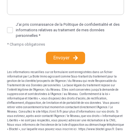
J'ai pris connaissance de la Politique de confidentialité et des
informations relatives au traitement de mes données
personnelles *
* Champs obligatoires
Envoyer
Les informations recueillies sur ce formulaire sont enregistrées dans un fichier
informatisé par La Boite Immo agissant comme Sous-traitant du traitement pour la
gestion de la clientèle/prospects de l'Agence / du Réseau qui reste Responsable du
Traitement de vos Données personnelles. La base légale du traitement repose sur
l'intérêt légitime de l'Agence / du Réseau. Elles sont conservées jusqu'à demande de
suppression et sont destinées à l'Agence / au Réseau. Conformément à la loi «
informatique et libertés », vous disposez des droits d’accès, de rectification,
d’effacement, d’opposition, de limitation et de portabilité de vos données. Vous pouvez
retirer votre consentement à tout moment en contactant directement l’Agence / Le
Réseau. Consultez le site
https://cnil.fr/fr
pour plus d’informations sur vos droits. Si
vous estimez, après avoir contacté l'Agence / le Réseau, que vos droits « Informatique et
Libertés » ne sont pas respectés, vous pouvez adresser une réclamation à la CNIL.
Nous vous informons de l’existence de la liste d'opposition au démarchage téléphonique
« Bloctel », sur laquelle vous pouvez vous inscrire ici :
https://www.bloctel.gouv.fr
. Dans