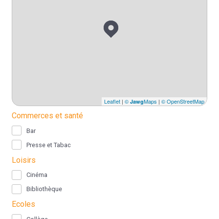
Leaflet
|
©
Maps
|
© OpenStreetMap
Jawg
Commerces et santé
Bar
Presse et Tabac
Loisirs
Cinéma
Bibliothèque
Ecoles