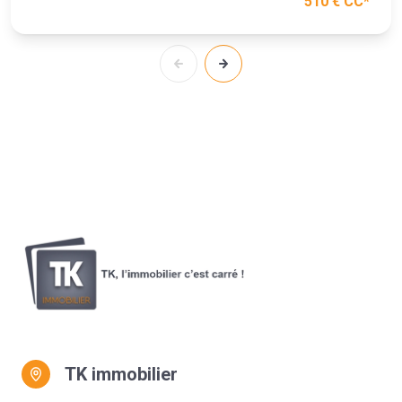
510 € CC*
TK immobilier