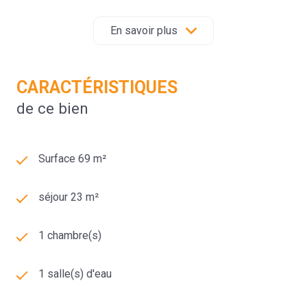
Les informations sur les risques auxquels ce bien est
exposé sont disponibles sur le site Géorisques :
En savoir plus
www.georisques.gouv.fr
Les informations sur les risques auxquels ce bien est
CARACTÉRISTIQUES
exposé sont disponibles sur le site
Géorisques
de ce bien
Surface 69 m²
séjour 23 m²
1 chambre(s)
1 salle(s) d'eau